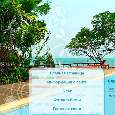
Главная страница
Фо
Информация о сайте
Глав
Блог
Фото
Фотоальбомы
Гостевая книга