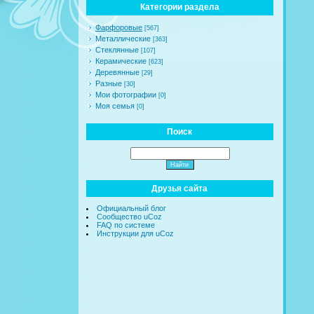
Категории раздела
Фарфоровые
[567]
Металлические
[363]
Стеклянные
[107]
Керамические
[623]
Деревянные
[29]
Разные
[30]
Мои фотографии
[0]
Моя семья
[0]
Поиск
Друзья сайта
Официальный блог
Сообщество uCoz
FAQ по системе
Инструкции для uCoz