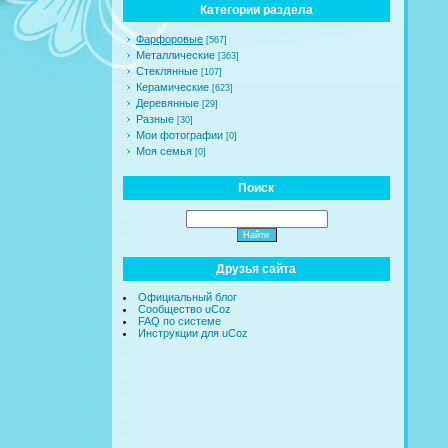
Категории раздела
Фарфоровые
[567]
Металлические
[363]
Стеклянные
[107]
Керамические
[623]
Деревянные
[29]
Разные
[30]
Мои фотографии
[0]
Моя семья
[0]
Поиск
Друзья сайта
Официальный блог
Сообщество uCoz
FAQ по системе
Инструкции для uCoz