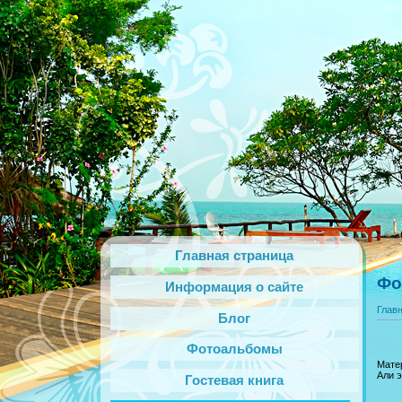
Главная страница
Фо
Информация о сайте
Глав
Блог
Фотоальбомы
Мате
Али э
Гостевая книга