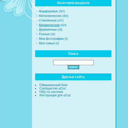
Категории раздела
Фарфоровые
[567]
Металлические
[363]
Стеклянные
[107]
Керамические
[623]
Деревянные
[29]
Разные
[30]
Мои фотографии
[0]
Моя семья
[0]
Поиск
Друзья сайта
Официальный блог
Сообщество uCoz
FAQ по системе
Инструкции для uCoz