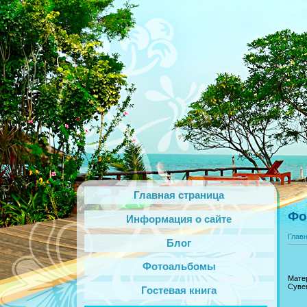
Главная страница
Фо
Информация о сайте
Глав
Блог
Фотоальбомы
Матер
Суве
Гостевая книга