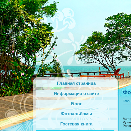
Главная страница
Фо
Информация о сайте
Глав
Блог
Фотоальбомы
Матер
Ручн
Гостевая книга
Росс