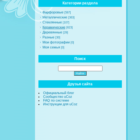
Категории раздела
Фарфоровые
[567]
Металлические
[363]
Стеклянные
[107]
Керамические
[623]
Деревянные
[29]
Разные
[30]
Мои фотографии
[0]
Моя семья
[0]
Поиск
Друзья сайта
Официальный блог
Сообщество uCoz
FAQ по системе
Инструкции для uCoz