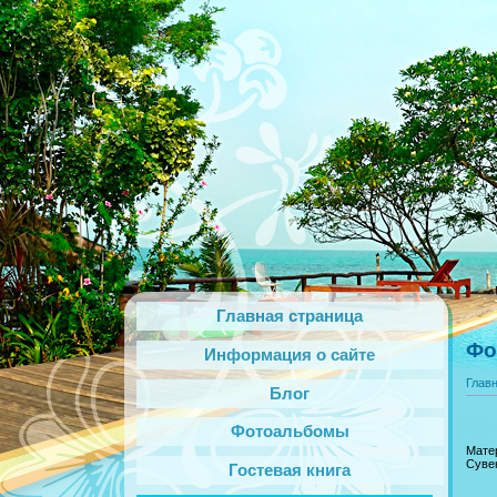
Главная страница
Фо
Информация о сайте
Глав
Блог
Фотоальбомы
Матер
Суве
Гостевая книга