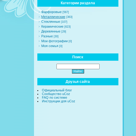
Категории раздела
Фарфоровые
[567]
Металлические
[363]
Стеклянные
[107]
Керамические
[623]
Деревянные
[29]
Разные
[30]
Мои фотографии
[0]
Моя семья
[0]
Поиск
Друзья сайта
Официальный блог
Сообщество uCoz
FAQ по системе
Инструкции для uCoz