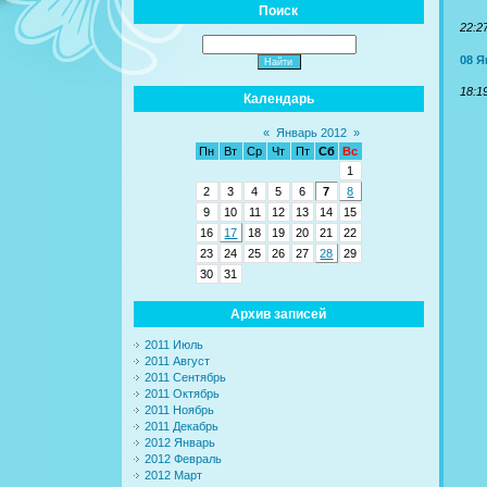
Поиск
22:2
08 Я
18:1
Календарь
«
Январь 2012
»
Пн
Вт
Ср
Чт
Пт
Сб
Вс
1
2
3
4
5
6
7
8
9
10
11
12
13
14
15
16
17
18
19
20
21
22
23
24
25
26
27
28
29
30
31
Архив записей
2011 Июль
2011 Август
2011 Сентябрь
2011 Октябрь
2011 Ноябрь
2011 Декабрь
2012 Январь
2012 Февраль
2012 Март