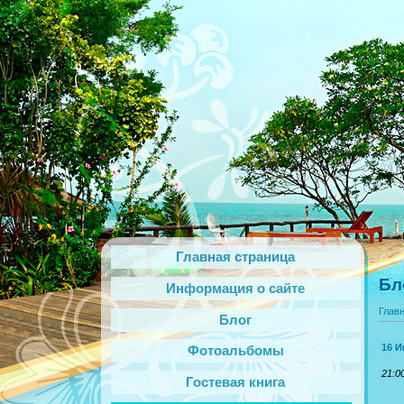
Главная страница
Бл
Информация о сайте
Глав
Блог
16 И
Фотоальбомы
21:0
Гостевая книга