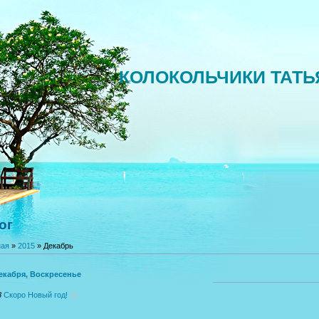
КОЛОКОЛЬЧИКИ ТАТ
ог
ная
»
2015
»
Декабрь
екабря, Воскресенье
8
Скоро Новый год!
(0)