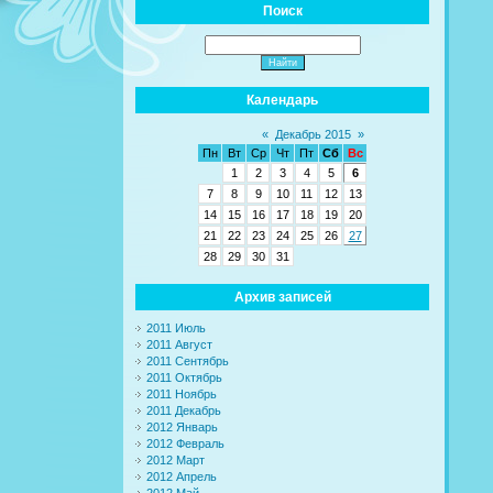
Поиск
Календарь
«
Декабрь 2015
»
Пн
Вт
Ср
Чт
Пт
Сб
Вс
1
2
3
4
5
6
7
8
9
10
11
12
13
14
15
16
17
18
19
20
21
22
23
24
25
26
27
28
29
30
31
Архив записей
2011 Июль
2011 Август
2011 Сентябрь
2011 Октябрь
2011 Ноябрь
2011 Декабрь
2012 Январь
2012 Февраль
2012 Март
2012 Апрель
2012 Май