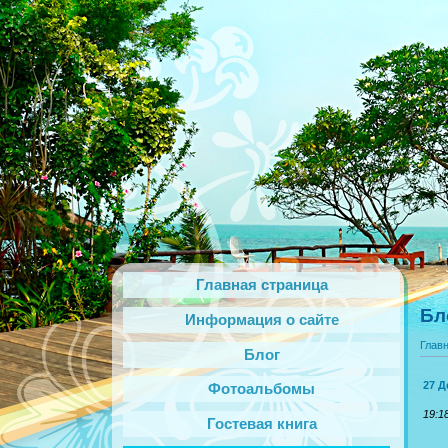
Главная страница
Бл
Информация о сайте
Глав
Блог
27 Д
Фотоальбомы
19:1
Гостевая книга