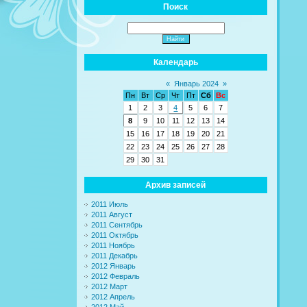
Поиск
Календарь
«
Январь 2024
»
Пн
Вт
Ср
Чт
Пт
Сб
Вс
1
2
3
4
5
6
7
8
9
10
11
12
13
14
15
16
17
18
19
20
21
22
23
24
25
26
27
28
29
30
31
Архив записей
2011 Июль
2011 Август
2011 Сентябрь
2011 Октябрь
2011 Ноябрь
2011 Декабрь
2012 Январь
2012 Февраль
2012 Март
2012 Апрель
2012 Май