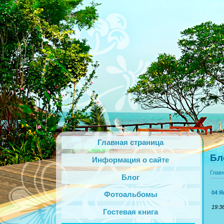
Главная страница
Бл
Информация о сайте
Глав
Блог
04 Я
Фотоальбомы
19:3
Гостевая книга