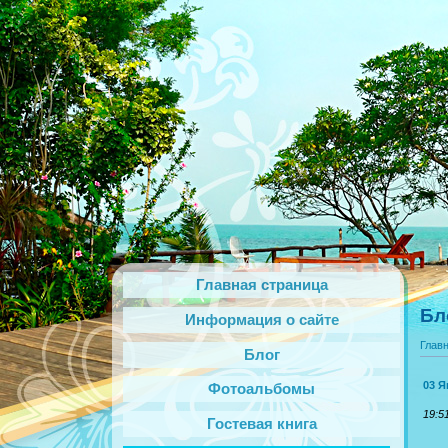
Главная страница
Бл
Информация о сайте
Глав
Блог
03 Я
Фотоальбомы
19:5
Гостевая книга