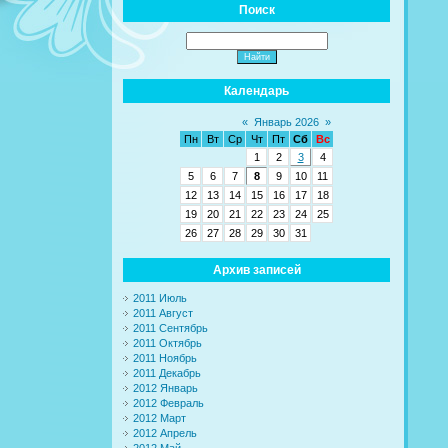
Поиск
Календарь
«
Январь 2026
»
Пн
Вт
Ср
Чт
Пт
Сб
Вс
1
2
3
4
5
6
7
8
9
10
11
12
13
14
15
16
17
18
19
20
21
22
23
24
25
26
27
28
29
30
31
Архив записей
2011 Июль
2011 Август
2011 Сентябрь
2011 Октябрь
2011 Ноябрь
2011 Декабрь
2012 Январь
2012 Февраль
2012 Март
2012 Апрель
2012 Май