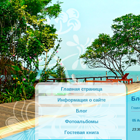
Главная страница
Бл
Информация о сайте
Глав
Блог
05 А
Фотоальбомы
23:3
Гостевая книга