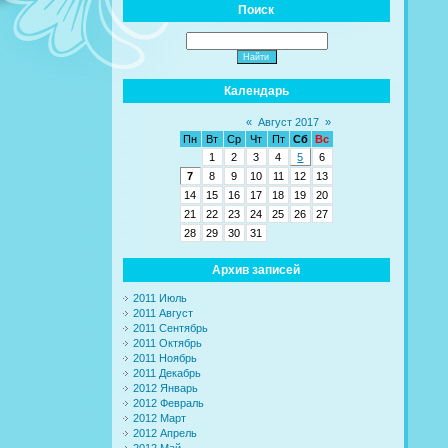
Поиск
Календарь
«
Август 2017
»
Пн
Вт
Ср
Чт
Пт
Сб
Вс
1
2
3
4
5
6
7
8
9
10
11
12
13
14
15
16
17
18
19
20
21
22
23
24
25
26
27
28
29
30
31
Архив записей
2011 Июль
2011 Август
2011 Сентябрь
2011 Октябрь
2011 Ноябрь
2011 Декабрь
2012 Январь
2012 Февраль
2012 Март
2012 Апрель
2012 Май