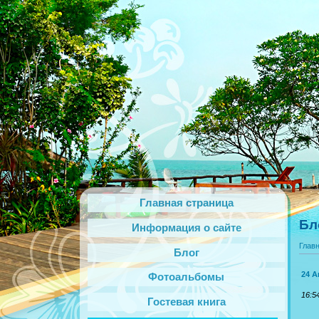
Главная страница
Бл
Информация о сайте
Глав
Блог
24 А
Фотоальбомы
16:5
Гостевая книга