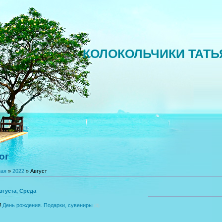
КОЛОКОЛЬЧИКИ ТАТ
ог
ная
»
2022
»
Август
вгуста, Среда
4
День рождения. Подарки, сувениры
(0)