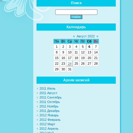
Поиск
Календарь
«
Август 2022
»
Пн
Вт
Ср
Чт
Пт
Сб
Вс
1
2
3
4
5
6
7
8
9
10
11
12
13
14
15
16
17
18
19
20
21
22
23
24
25
26
27
28
29
30
31
Архив записей
2011 Июль
2011 Август
2011 Сентябрь
2011 Октябрь
2011 Ноябрь
2011 Декабрь
2012 Январь
2012 Февраль
2012 Март
2012 Апрель
2012 Май