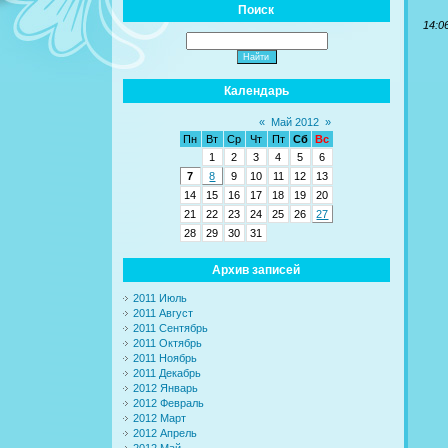
Поиск
14:0
Календарь
«
Май 2012
»
Пн
Вт
Ср
Чт
Пт
Сб
Вс
1
2
3
4
5
6
7
8
9
10
11
12
13
14
15
16
17
18
19
20
21
22
23
24
25
26
27
28
29
30
31
Архив записей
2011 Июль
2011 Август
2011 Сентябрь
2011 Октябрь
2011 Ноябрь
2011 Декабрь
2012 Январь
2012 Февраль
2012 Март
2012 Апрель
2012 Май