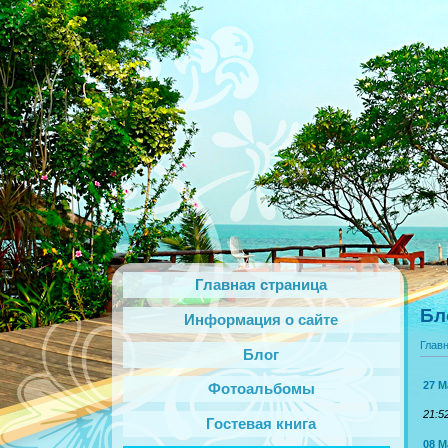
Главная страница
Бл
Информация о сайте
Глав
Блог
27 М
Фотоальбомы
21:5
Гостевая книга
08 М