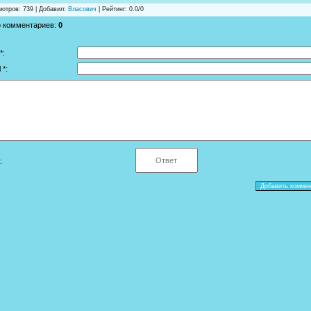
мотров
: 739 |
Добавил
:
Власович
|
Рейтинг
:
0.0
/
0
о комментариев
:
0
*:
 *:
: