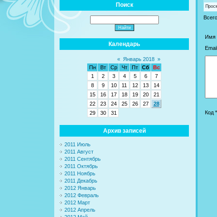
Поиск
Прос
Всег
Имя 
Календарь
Email
«
Январь 2018
»
Пн
Вт
Ср
Чт
Пт
Сб
Вс
1
2
3
4
5
6
7
8
9
10
11
12
13
14
15
16
17
18
19
20
21
22
23
24
25
26
27
28
Код *
29
30
31
Архив записей
2011 Июль
2011 Август
2011 Сентябрь
2011 Октябрь
2011 Ноябрь
2011 Декабрь
2012 Январь
2012 Февраль
2012 Март
2012 Апрель
2012 Май